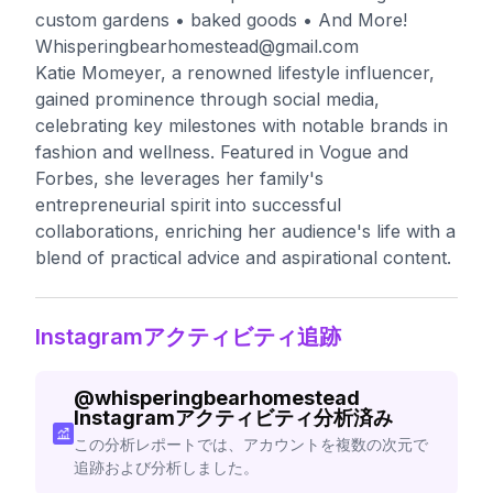
custom gardens • baked goods • And More!
Whisperingbearhomestead@gmail.com
Katie Momeyer, a renowned lifestyle influencer,
gained prominence through social media,
celebrating key milestones with notable brands in
fashion and wellness. Featured in Vogue and
Forbes, she leverages her family's
entrepreneurial spirit into successful
collaborations, enriching her audience's life with a
blend of practical advice and aspirational content.
Instagramアクティビティ追跡
@
whisperingbearhomestead
Instagramアクティビティ分析済み
この分析レポートでは、アカウントを複数の次元で
追跡および分析しました。