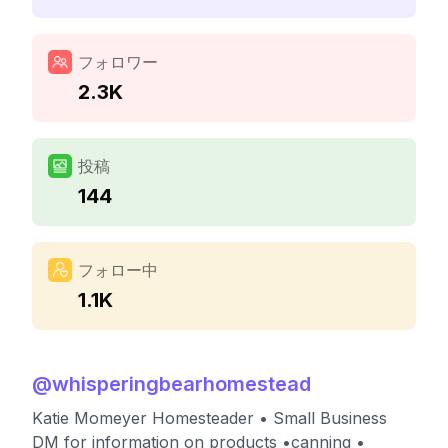
フォロワー
2.3K
投稿
144
フォロー中
1.1K
@
whisperingbearhomestead
Katie Momeyer Homesteader • Small Business
DM for information on products •canning •