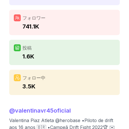
フォロワー
741.1K
投稿
1.6K
フォロー中
3.5K
@
valentinavr45oficial
Valentina Piaz Atleta @herobase •Piloto de drift
aos 16 anos 🇧🇷 •Campeã Drift Fight 2022🏆 ✉️