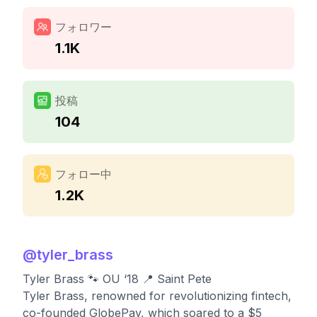
フォロワー
1.1K
投稿
104
フォロー中
1.2K
@
tyler_brass
Tyler Brass 🐾 OU ‘18 📍 Saint Pete
Tyler Brass, renowned for revolutionizing fintech,
co-founded GlobePay, which soared to a $5