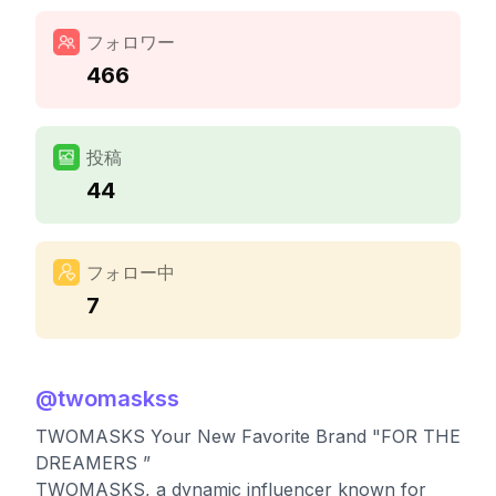
フォロワー
466
投稿
44
フォロー中
7
@
twomaskss
TWOMASKS Your New Favorite Brand "FOR THE
DREAMERS ”
TWOMASKS, a dynamic influencer known for