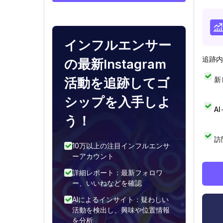
インフルエンサー
追跡内
の最新Instagram
新
活動を追跡してゴ
シップを入手しよ
A
う！
訪
10万以上の注目インフルエンサ
ーアカウント
詳細レポート：最新フォロワ
ー、いいねなどを確認
AIによるインサイト：疑わしい
活動を検出し、興味や位置情報
を分析