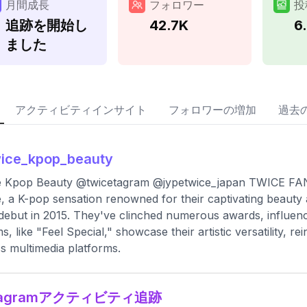
月間成長
フォロワー
投
追跡を開始し
42.7K
6
ました
アクティビティインサイト
フォロワーの増加
過去
ice_kpop_beauty
e Kpop Beauty @twicetagram @jypetwice_japan TWICE F
, a K-pop sensation renowned for their captivating beauty 
 debut in 2015. They've clinched numerous awards, influenc
s, like "Feel Special," showcase their artistic versatility, rei
s multimedia platforms.
stagramアクティビティ追跡