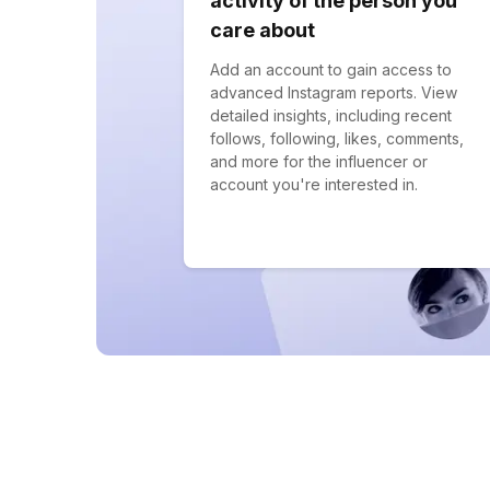
activity of the person you
care about
Add an account to gain access to
advanced Instagram reports. View
detailed insights, including recent
follows, following, likes, comments,
and more for the influencer or
account you're interested in.