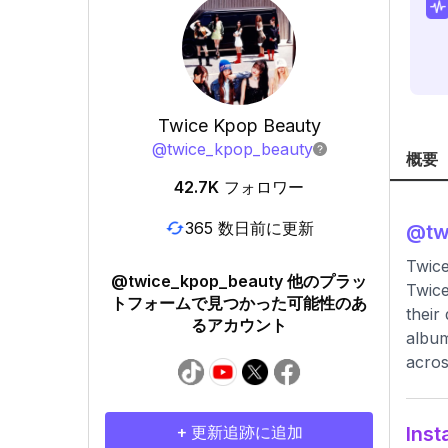
Twice Kpop Beauty
@
twice_kpop_beauty
概要
42.7K
フォロワー
365 数日前に更新
@
tw
Twic
@twice_kpop_beauty 他のプラッ
Twice
トフォームで見つかった可能性のあ
their
るアカウント
album
acros
+ 更新追跡に追加
In