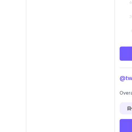
@tw
Overa
日