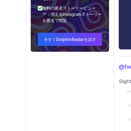
無料の匿名ストーリービュー
ア：消えるInstagramストーリー
を匿名で閲覧
今すぐDolphinRadarを試す
@t
Sligh