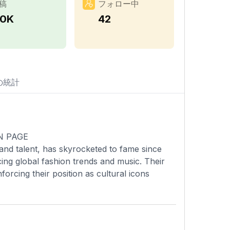
稿
フォロー中
.0K
42
の統計
AN PAGE
and talent, has skyrocketed to fame since
ing global fashion trends and music. Their
nforcing their position as cultural icons