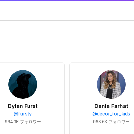
Dylan Furst
Dania Farhat
@
fursty
@
decor_for_kids
964.3K
フォロワー
968.6K
フォロワー