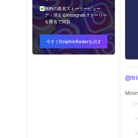
無料の匿名ストーリービュー
ア：消えるInstagramストーリー
を匿名で閲覧
今すぐDolphinRadarを試す
@tr
Minim