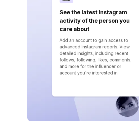
See the latest Instagram
activity of the person you
care about
Add an account to gain access to
advanced Instagram reports. View
detailed insights, including recent
follows, following, likes, comments,
and more for the influencer or
account you're interested in.