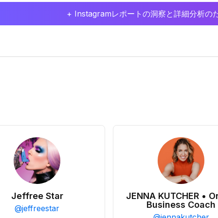
+ Instagramレポートの洞察と詳細分
Jeffree Star
JENNA KUTCHER • On
Business Coach
@
jeffreestar
@
jennakutcher