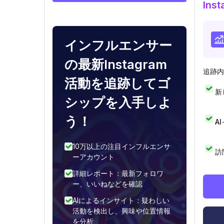
In
インフルエンサー
の最新Instagram
追跡内
活動を追跡してゴ
新
シップを入手しよ
う！
A
10万以上の注目インフルエンサ
訪
ーアカウント
詳細レポート：最新フォロワ
ー、いいねなどを確認
AIによるインサイト：疑わしい
活動を検出し、興味や位置情報
を分析