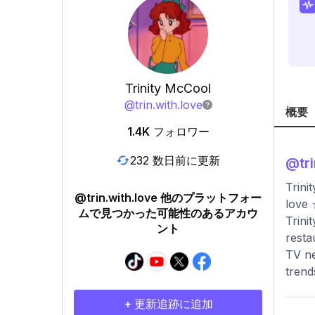
Trinity McCool
@
trin.with.love
概要
1.4K
フォロワー
232 数日前に更新
@
tr
Trini
@trin.with.love 他のプラットフォー
love ☆
ムで見つかった可能性のあるアカウ
Trini
ント
resta
TV ne
trend
+ 更新追跡に追加