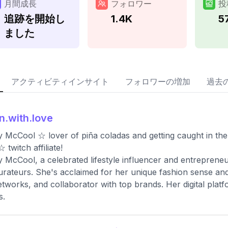
月間成長
フォロワー
投
追跡を開始し
1.4K
5
ました
アクティビティインサイト
フォロワーの増加
過去
in.with.love
ty McCool ☆ lover of piña coladas and getting caught in the r
 twitch affiliate!
ty McCool, a celebrated lifestyle influencer and entreprene
urateurs. She's acclaimed for her unique fashion sense and
tworks, and collaborator with top brands. Her digital platfor
s.