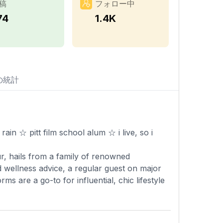
稿
フォロー中
74
1.4K
の統計
ain ☆ pitt film school alum ☆ i live, so i
ur, hails from a family of renowned
 wellness advice, a regular guest on major
ms are a go-to for influential, chic lifestyle