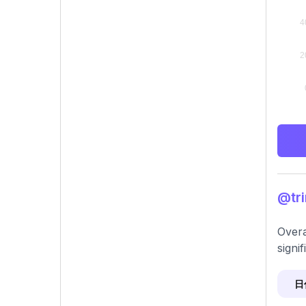
@tr
Overa
signi
日