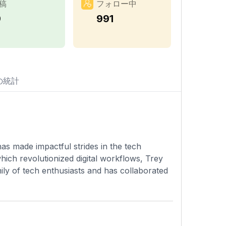
稿
フォロー中
9
991
の統計
as made impactful strides in the tech
hich revolutionized digital workflows, Trey
ily of tech enthusiasts and has collaborated