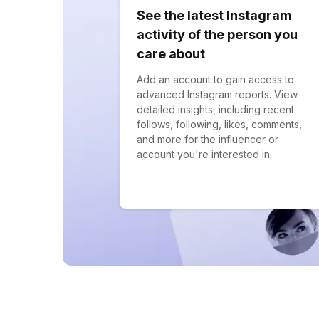
See the latest Instagram
activity of the person you
care about
Add an account to gain access to
advanced Instagram reports. View
detailed insights, including recent
follows, following, likes, comments,
and more for the influencer or
account you're interested in.