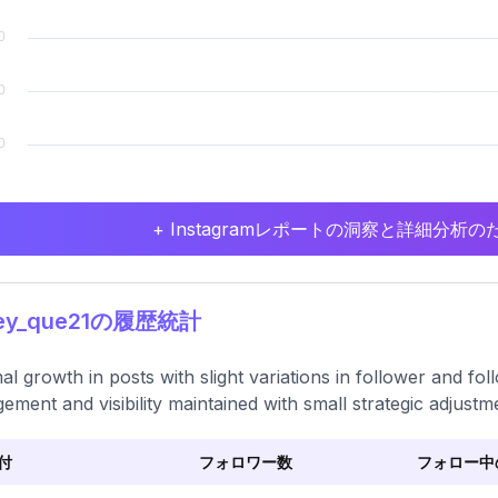
+ Instagramレポートの洞察と詳細分
ey_que21の履歴統計
al growth in posts with slight variations in follower and fo
ement and visibility maintained with small strategic adjustm
付
フォロワー数
フォロー中