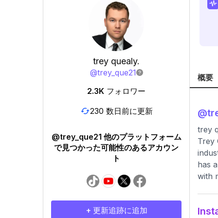
trey quealy.
@
trey_que21
概要
2.3K
フォロワー
230 数日前に更新
@
tr
trey 
@trey_que21 他のプラットフォーム
Trey 
で見つかった可能性のあるアカウン
indus
ト
has a
with 
+ 更新追跡に追加
In