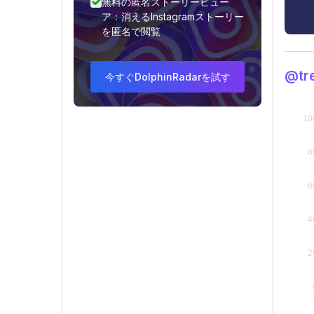
無料の匿名ストーリービュー
ア：消えるInstagramストーリー
を匿名で閲覧
@t
今すぐDolphinRadarを試す