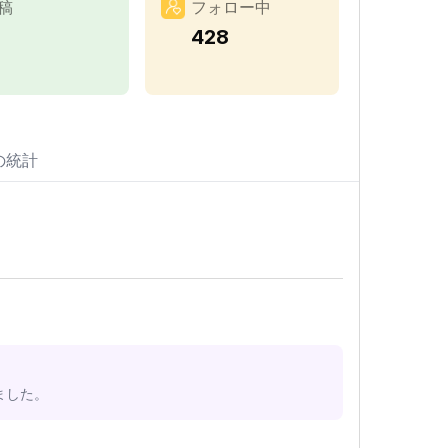
稿
フォロー中
428
の統計
ました。