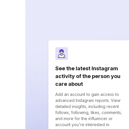
See the latest Instagram
activity of the person you
care about
Add an account to gain access to
advanced Instagram reports. View
detailed insights, including recent
follows, following, likes, comments,
and more for the influencer or
account you're interested in.