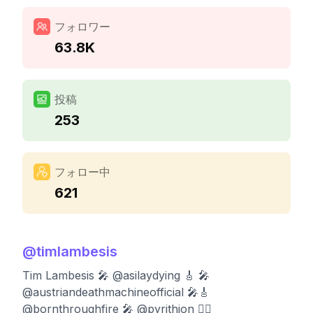
フォロワー
63.8K
投稿
253
フォロー中
621
@
timlambesis
Tim Lambesis 🎤 @asilaydying 🎸 🎤
@austriandeathmachineofficial 🎤🎸
@bornthroughfire 🎤 @pyrithion 🏋️‍♂️