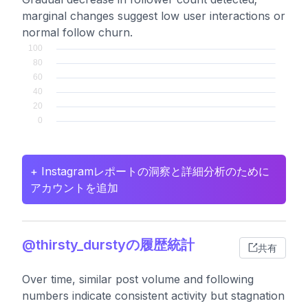
marginal changes suggest low user interactions or
normal follow churn.
+ Instagramレポートの洞察と詳細分析のために
アカウントを追加
@thirsty_durstyの履歴統計
共有
Over time, similar post volume and following
numbers indicate consistent activity but stagnation