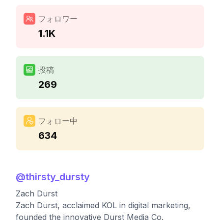
フォロワー
1.1K
投稿
269
フォロー中
634
@
thirsty_dursty
Zach Durst
Zach Durst, acclaimed KOL in digital marketing,
founded the innovative Durst Media Co.