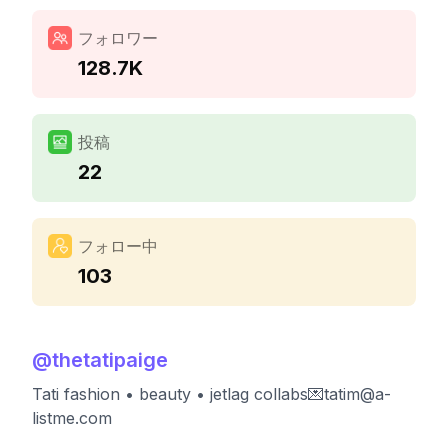
フォロワー
128.7K
投稿
22
フォロー中
103
@
thetatipaige
Tati fashion • beauty • jetlag collabs💌
tatim@a-
listme.com