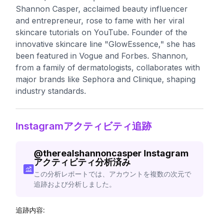
Shannon Casper, acclaimed beauty influencer
and entrepreneur, rose to fame with her viral
skincare tutorials on YouTube. Founder of the
innovative skincare line "GlowEssence," she has
been featured in Vogue and Forbes. Shannon,
from a family of dermatologists, collaborates with
major brands like Sephora and Clinique, shaping
industry standards.
Instagramアクティビティ追跡
@
therealshannoncasper
Instagram
アクティビティ分析済み
この分析レポートでは、アカウントを複数の次元で
追跡および分析しました。
追跡内容: