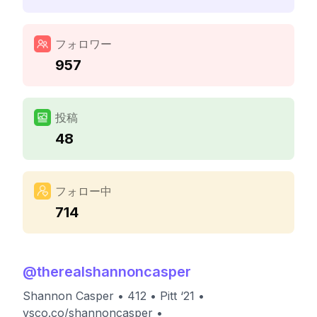
フォロワー
957
投稿
48
フォロー中
714
@
therealshannoncasper
Shannon Casper • 412 • Pitt ‘21 •
vsco.co/shannoncasper •