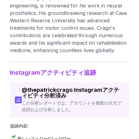
engineering, is renowned for his work in neural
prosthetics. His groundbreaking research at Case
Western Reserve University has advanced
treatments for motor control issues. Crago's
contributions are celebrated through numerous
awards and his significant impact on rehabilitation
medicine, enhancing countless lives globally.
Instagramアクティビティ追跡
@
thepatrickcrago
Instagramアクテ
ィビティ分析済み
この分析レポートでは、アカウントを複数の次元で
追跡および分析しました。
追跡内容:
新しいフォロー/フォロワー