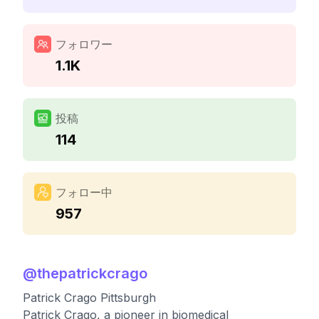
フォロワー
1.1K
投稿
114
フォロー中
957
@
thepatrickcrago
Patrick Crago Pittsburgh
Patrick Crago, a pioneer in biomedical