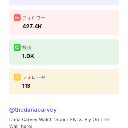
フォロワー
427.4K
投稿
1.0K
フォロー中
113
@
thedanacarvey
Dana Carvey Watch ‘Super Fly’ & ‘Fly On The
Wall’ here: