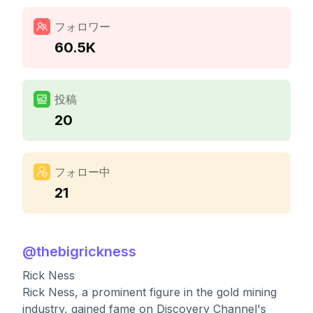
フォロワー
60.5K
投稿
20
フォロー中
21
@
thebigrickness
Rick Ness
Rick Ness, a prominent figure in the gold mining
industry, gained fame on Discovery Channel's