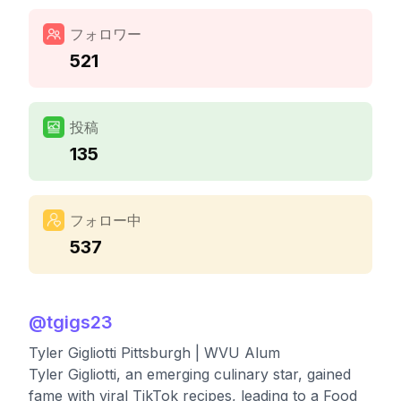
フォロワー
521
投稿
135
フォロー中
537
@
tgigs23
Tyler Gigliotti Pittsburgh | WVU Alum
Tyler Gigliotti, an emerging culinary star, gained
fame with viral TikTok recipes, leading to a Food