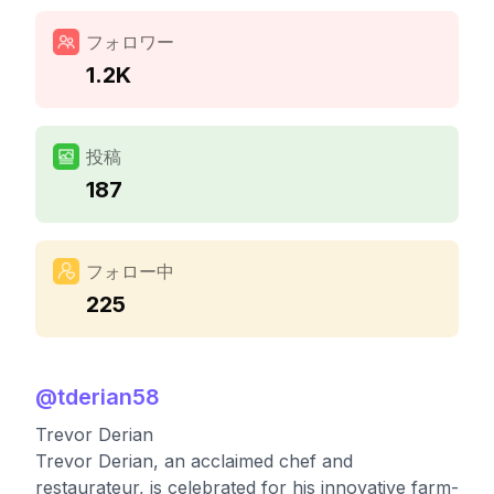
フォロワー
1.2K
投稿
187
フォロー中
225
@
tderian58
Trevor Derian
Trevor Derian, an acclaimed chef and
restaurateur, is celebrated for his innovative farm-