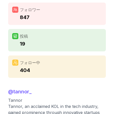
フォロワー
847
投稿
19
フォロー中
404
@
tannor_
Tannor
Tannor, an acclaimed KOL in the tech industry,
gained prominence through innovative startups