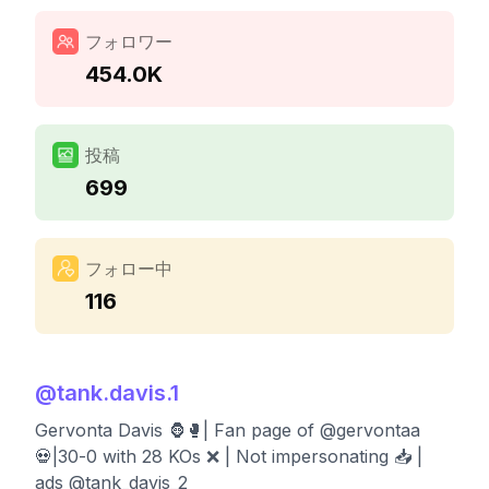
フォロワー
454.0K
投稿
699
フォロー中
116
@
tank.davis.1
Gervonta Davis 🦍🥊| Fan page of @gervontaa
💀|30-0 with 28 KOs ❌️ | Not impersonating 📥 |
ads @tank_davis_2