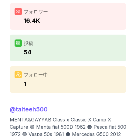
フォロワー
16.4K
投稿
54
フォロー中
1
@
talteeh500
MENTA&GAYYAB Class x Classic X Camp X
Capture 🟢 Menta fiat 500D 1962 🟠 Pesca fiat 500
1972 🟢 Vespa 50s 1981 ⚫️ Mercedes G500 2012