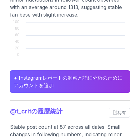
with an average around 1313, suggesting stable
fan base with slight increase.
+ Instagramレポートの洞察と詳細分析のために
アカウントを追加
@t_critの履歴統計
共有
Stable post count at 87 across all dates. Small
changes in following numbers, indicating minor