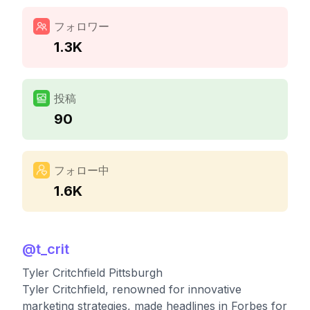
フォロワー
1.3K
投稿
90
フォロー中
1.6K
@
t_crit
Tyler Critchfield Pittsburgh
Tyler Critchfield, renowned for innovative
marketing strategies, made headlines in Forbes for