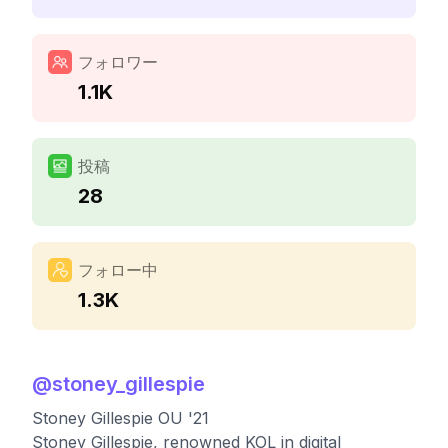
フォロワー
1.1K
投稿
28
フォロー中
1.3K
@
stoney_gillespie
Stoney Gillespie OU '21
Stoney Gillespie, renowned KOL in digital