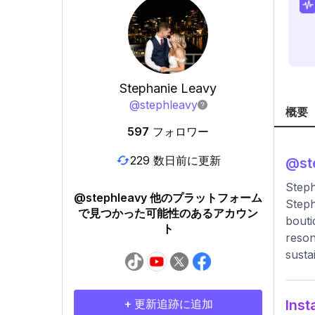
Stephanie Leavy
@
stephleavy
概要
597
フォロワー
229 数日前に更新
@
st
Steph
@stephleavy 他のプラットフォーム
Steph
で見つかった可能性のあるアカウン
bouti
ト
reson
susta
+ 更新追跡に追加
In