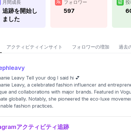
月間成長
フォロワー
投
追跡を開始し
597
6
ました
アクティビティインサイト
フォロワーの増加
過去
ephleavy
anie Leavy Tell your dog I said hi 💕
anie Leavy, a celebrated fashion influencer and entrepren
que and collaborations with major brands. Featured in Vogu
ate globally. Notably, she pioneered the eco-luxe movement
inable fashion practices.
stagramアクティビティ追跡