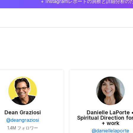
+ Instagramレポートの洞察と詳細分
Dean Graziosi
Danielle LaPorte 
Spiritual Direction for
@
deangraziosi
+ work
1.4M
フォロワー
@
daniellelaporte