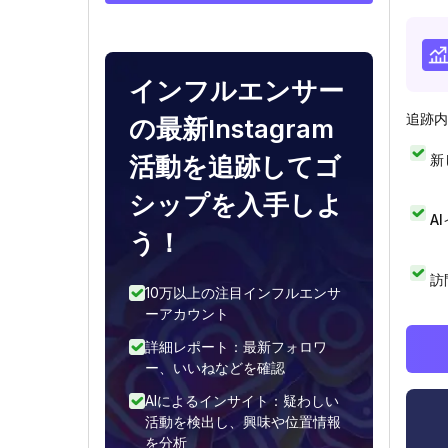
インフルエンサー
追跡内
の最新Instagram
新
活動を追跡してゴ
シップを入手しよ
A
う！
訪
10万以上の注目インフルエンサ
ーアカウント
詳細レポート：最新フォロワ
ー、いいねなどを確認
AIによるインサイト：疑わしい
活動を検出し、興味や位置情報
を分析