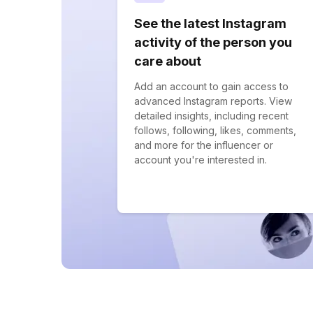
See the latest Instagram
activity of the person you
care about
Add an account to gain access to
advanced Instagram reports. View
detailed insights, including recent
follows, following, likes, comments,
and more for the influencer or
account you're interested in.