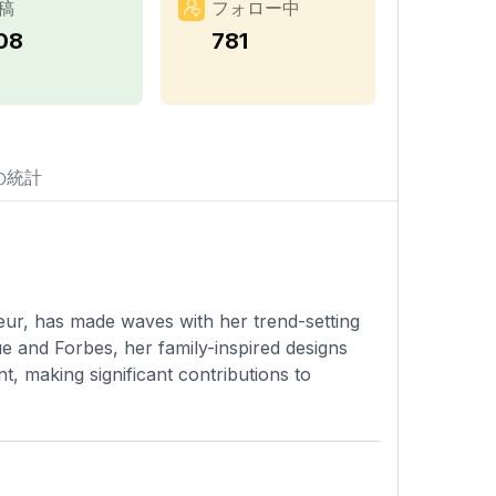
稿
フォロー中
08
781
の統計
eur, has made waves with her trend-setting
e and Forbes, her family-inspired designs
, making significant contributions to