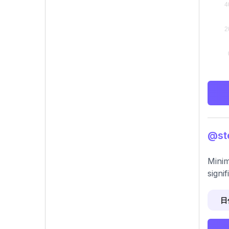
@s
Minim
signif
日