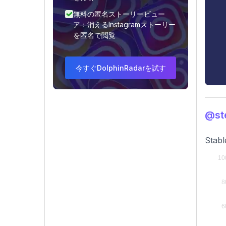
無料の匿名ストーリービュー
ア：消えるInstagramストーリー
を匿名で閲覧
今すぐDolphinRadarを試す
@s
Stabl