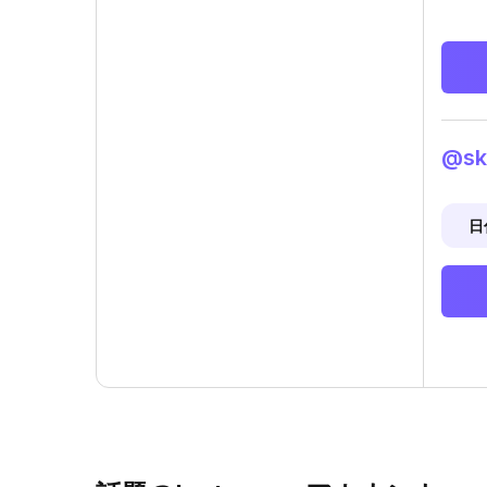
@sk
日