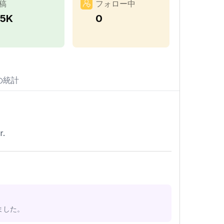
稿
フォロー中
.5K
0
の統計
r.
ました。