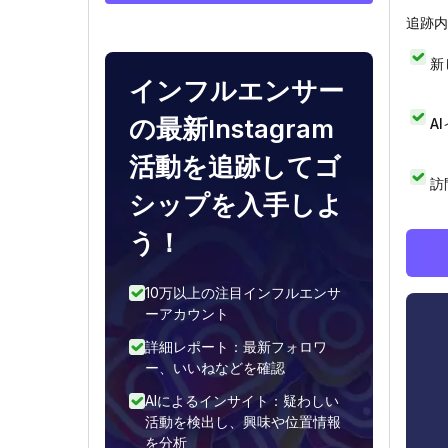
追跡内
新
インフルエンサー
の最新Instagram
A
活動を追跡してゴ
訪
シップを入手しよ
う！
10万以上の注目インフルエンサ
ーアカウント
詳細レポート：最新フォロワ
ー、いいねなどを確認
AIによるインサイト：疑わしい
活動を検出し、興味や位置情報
を分析