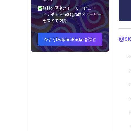
無料の匿名ストーリービュー
ア：消えるInstagramストーリー
を匿名で閲覧
@s
今すぐDolphinRadarを試す