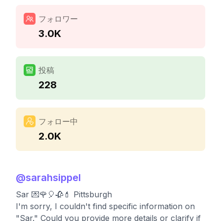
フォロワー
3.0K
投稿
228
フォロー中
2.0K
@
sarahsippel
Sar 💌🌹🎈🥀💄 Pittsburgh
I'm sorry, I couldn't find specific information on
"Sar." Could you provide more details or clarify if