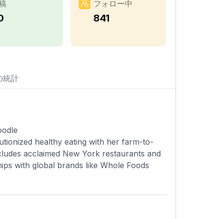
稿
フォロー中
0
841
の統計
oodle
ionized healthy eating with her farm-to-
ncludes acclaimed New York restaurants and
ships with global brands like Whole Foods