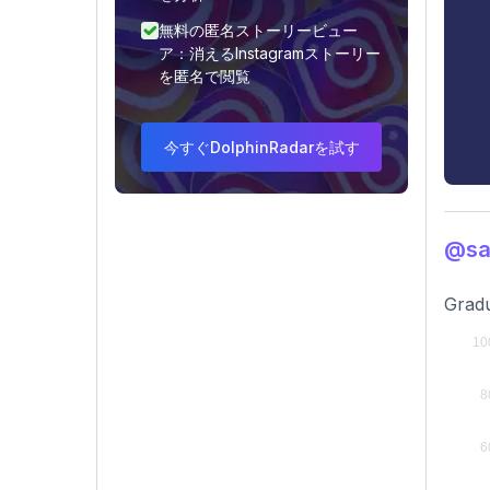
無料の匿名ストーリービュー
ア：消えるInstagramストーリー
を匿名で閲覧
今すぐDolphinRadarを試す
@s
Gradu