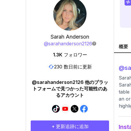
Sarah Anderson
@
sarahanderson2126
概要
1.3K
フォロワー
230 数日前に更新
@
s
Sarah
@sarahanderson2126 他のプラッ
Sarah
トフォームで見つかった可能性のあ
table
るアカウント
an or
highl
+ 更新追跡に追加
In