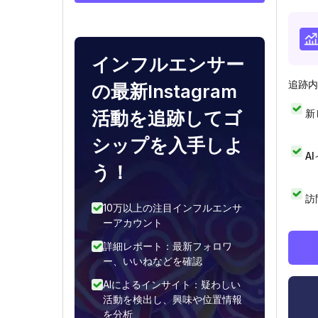
インフルエンサー
追跡内
の最新Instagram
新
活動を追跡してゴ
シップを入手しよ
A
う！
訪
10万以上の注目インフルエンサ
ーアカウント
詳細レポート：最新フォロワ
ー、いいねなどを確認
AIによるインサイト：疑わしい
活動を検出し、興味や位置情報
を分析