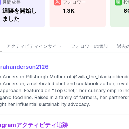
月間成長
フォロワー
投
追跡を開始し
1.3K
8
ました
アクティビティインサイト
フォロワーの増加
過去
arahanderson2126
 Anderson Pittsburgh Mother of @willa_the_blackgoldend
 Anderson, a celebrated chef and cookbook author, revolut
 approach. Featured on "Top Chef," her culinary empire i
ganic food line. Raised in a family of farmers, her partner
ight her influential sustainability advocacy.
stagramアクティビティ追跡