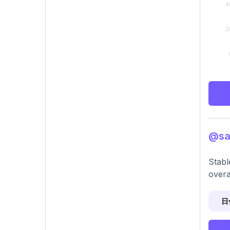
@sa
Stabl
overal
日