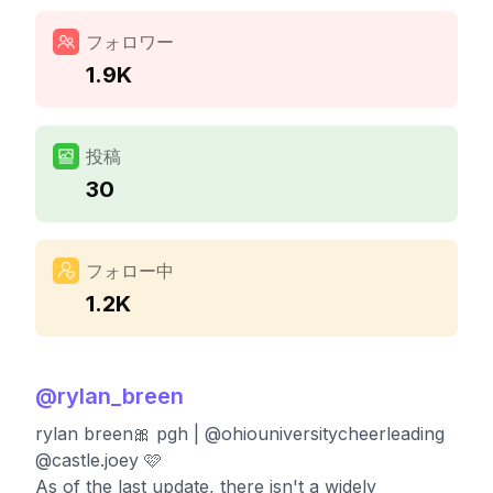
フォロワー
1.9K
投稿
30
フォロー中
1.2K
@
rylan_breen
rylan breen🎀 pgh | @ohiouniversitycheerleading
@castle.joey 🩷
As of the last update, there isn't a widely