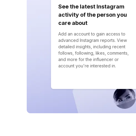
See the latest Instagram
activity of the person you
care about
Add an account to gain access to
advanced Instagram reports. View
detailed insights, including recent
follows, following, likes, comments,
and more for the influencer or
account you're interested in.