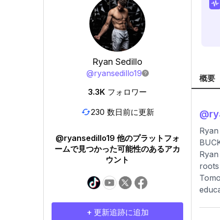
Ryan Sedillo
@
ryansedillo19
概要
3.3K
フォロワー
230 数日前に更新
@
ry
Ryan 
@ryansedillo19 他のプラットフォ
BUCK
ームで見つかった可能性のあるアカ
Ryan 
ウント
roots
Tomor
educa
+ 更新追跡に追加