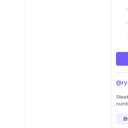
@ry
Stead
numbe
日