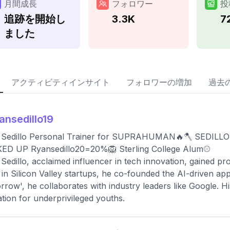
月間成長
フォロワー
投
追跡を開始し
3.3K
7
ました
アクティビティインサイト
フォロワーの増加
過去
ansedillo19
Sedillo Personal Trainer for SUPRAHUMAN🔥🪓 SEDILLO=2
ED UP Ryansedillo20=20%🦁 Sterling College Alum⚾️
Sedillo, acclaimed influencer in tech innovation, gained 
 in Silicon Valley startups, he co-founded the AI-driven a
row', he collaborates with industry leaders like Google. Hi
tion for underprivileged youths.