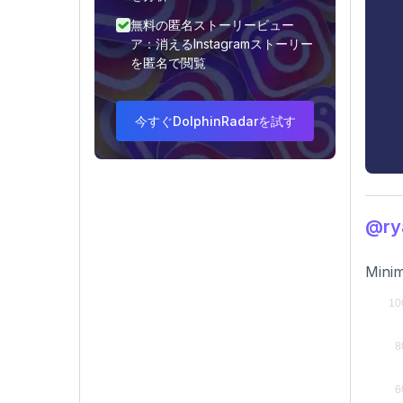
無料の匿名ストーリービュー
ア：消えるInstagramストーリー
を匿名で閲覧
今すぐDolphinRadarを試す
@ry
Minim