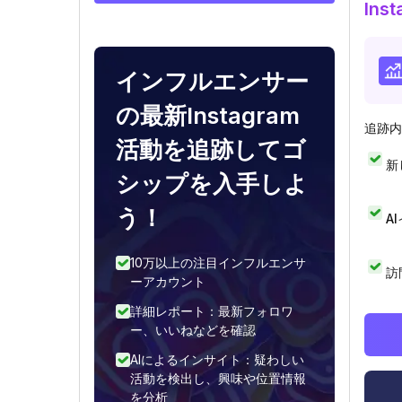
In
インフルエンサー
の最新Instagram
追跡内
活動を追跡してゴ
新
シップを入手しよ
う！
A
10万以上の注目インフルエンサ
訪
ーアカウント
詳細レポート：最新フォロワ
ー、いいねなどを確認
AIによるインサイト：疑わしい
活動を検出し、興味や位置情報
を分析