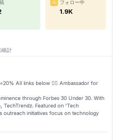
稿
フォロー中
2
1.9K
の統計
0% All links below 👇🏼 Ambassador for
prominence through Forbes 30 Under 30. With
pp, TechTrendz. Featured on 'Tech
s outreach initiatives focus on technology