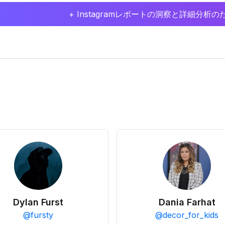
+ Instagramレポートの洞察と詳細分
Dylan Furst
Dania Farhat
@
fursty
@
decor_for_kids