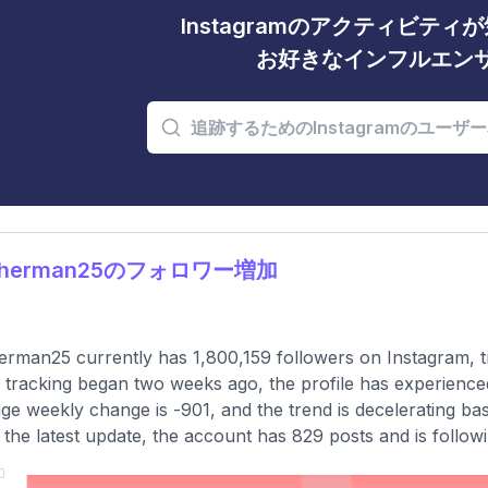
Instagramのアクティビテ
お好きなインフルエン
sherman25のフォロワー増加
rman25 currently has 1,800,159 followers on Instagram, t
 tracking began two weeks ago, the profile has experience
ge weekly change is -901, and the trend is decelerating ba
 the latest update, the account has 829 posts and is followi