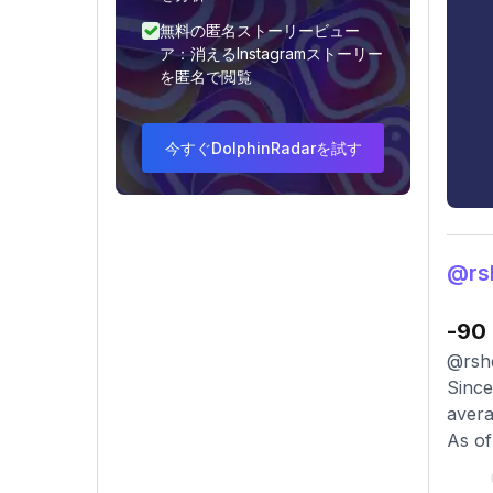
無料の匿名ストーリービュー
ア：消えるInstagramストーリー
を匿名で閲覧
今すぐDolphinRadarを試す
@r
-90
@rshe
Since
avera
As of