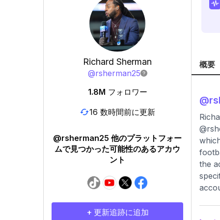
Richard Sherman
概要
@
rsherman25
1.8M
フォロワー
@
r
16 数時間前に更新
Richa
@rshe
@rsherman25 他のプラットフォー
which
ムで見つかった可能性のあるアカウ
footb
ント
the a
speci
accou
+ 更新追跡に追加