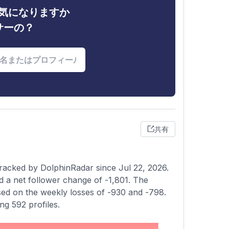
ィが気になりますか
サーの？
共有
racked by DolphinRadar since Jul 22, 2026.
d a net follower change of -1,801. The
sed on the weekly losses of -930 and -798.
ng 592 profiles.