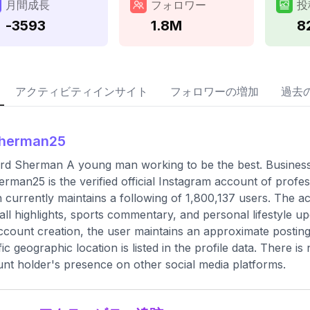
月間成長
フォロワー
投
-3593
1.8M
8
アクティビティインサイト
フォロワーの増加
過去
sherman25
rd Sherman A young man working to be the best. Business
rman25 is the verified official Instagram account of profe
 currently maintains a following of 1,800,137 users. The 
all highlights, sports commentary, and personal lifestyle up
ccount creation, the user maintains an approximate postin
fic geographic location is listed in the profile data. There i
nt holder's presence on other social media platforms.