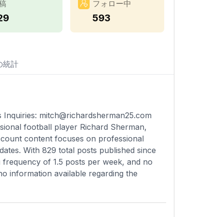
稿
フォロー中
29
593
の統計
 Inquiries:
mitch@richardsherman25.com
ssional football player Richard Sherman,
account content focuses on professional
dates. With 829 total posts published since
g frequency of 1.5 posts per week, and no
s no information available regarding the