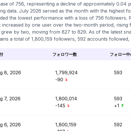
ase of 756, representing a decline of approximately 0.04 
ing data. July 2026 served as the month with the highest f
ded the lowest performance with a loss of 756 followers. R
 increased by one user over the two-month period, rising f
 grew by two, moving from 827 to 829. As of the latest sn
ains a total of 1,800,159 followers, 592 accounts followed, 
付
フォロワー数
フォロー中
g 8, 2026
1,799,924
593
-90
g 7, 2026
1,800,014
593
-145
+1
g 6, 2026
1,800,159
592