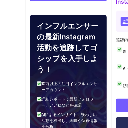
In
インフルエンサー
の最新Instagram
追跡内
活動を追跡してゴ
新
シップを入手しよ
う！
A
10万以上の注目インフルエンサ
訪
ーアカウント
詳細レポート：最新フォロワ
ー、いいねなどを確認
AIによるインサイト：疑わしい
活動を検出し、興味や位置情報
を分析