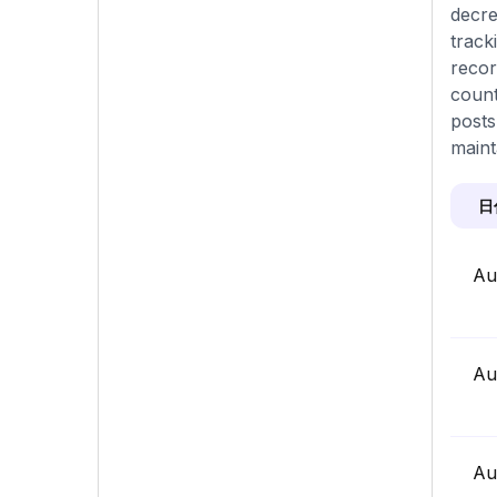
decre
track
recor
count
posts
maint
日
Au
Au
Au