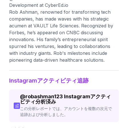
Development at CyberEd.io
Rob Ashman, renowned for transforming tech
companies, has made waves with his strategic
acumen at VAULT Life Sciences. Recognized by
Forbes, he’s appeared on CNBC discussing
innovations. His family’s entrepreneurial spirit
spurred his ventures, leading to collaborations
with industry giants. Rob's milestones include
pioneering data-driven healthcare solutions.
Instagramアクティビティ追跡
@
robashman123
Instagramアクティ
ビティ分析済み
この分析レポートでは、アカウントを複数の次元で
追跡および分析しました。