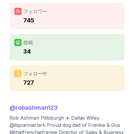
フォロワー
745
投稿
34
フォロー中
727
@
robashman123
Rob Ashman Pittsburgh ✈️ Dallas Wifey
@itsjoannaclark Proud dog dad of Frankie & Gus
@thatfrenchiefrankie Director of Sales & Business