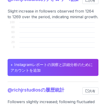
共有
Slight increase in followers observed from 1264
to 1269 over the period, indicating minimal growth.
+ Instagramレポートの洞察と詳細分析のために
アカウントを追加
@richjrstudiosの履歴統計
共有
Followers slightly increased; following fluctuated