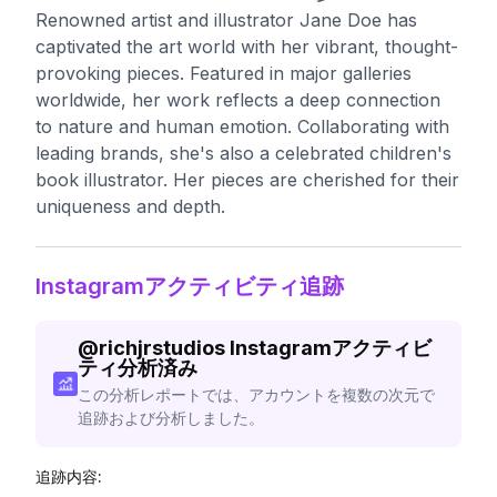
Renowned artist and illustrator Jane Doe has
captivated the art world with her vibrant, thought-
provoking pieces. Featured in major galleries
worldwide, her work reflects a deep connection
to nature and human emotion. Collaborating with
leading brands, she's also a celebrated children's
book illustrator. Her pieces are cherished for their
uniqueness and depth.
Instagramアクティビティ追跡
@
richjrstudios
Instagramアクティビ
ティ分析済み
この分析レポートでは、アカウントを複数の次元で
追跡および分析しました。
追跡内容: