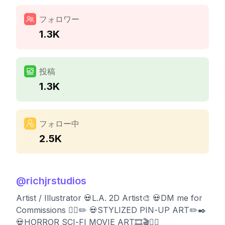
フォロワー
1.3K
投稿
1.3K
フォロー中
2.5K
@
richjrstudios
Artist / Illustrator 💀L.A. 2D Artist🎨 💀DM me for
Commissions ✍🏽✏️ 💀STYLIZED PIN-UP ART✏️✒️
💀HORROR SCI-FI MOVIE ART🎞🎬✍🏽