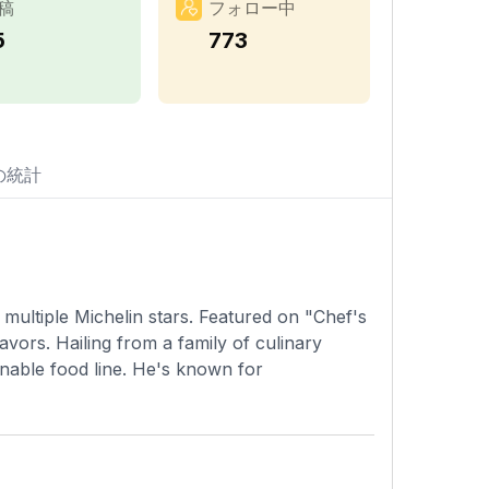
稿
フォロー中
5
773
の統計
multiple Michelin stars. Featured on "Chef's
avors. Hailing from a family of culinary
nable food line. He's known for