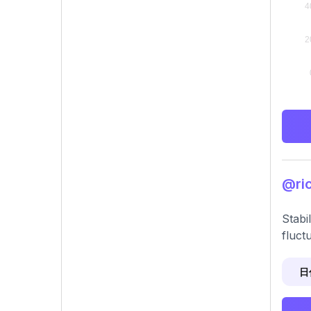
@r
Stabi
fluct
日