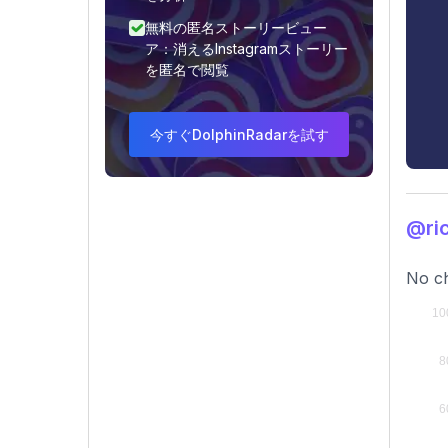
無料の匿名ストーリービュー
ア：消えるInstagramストーリー
を匿名で閲覧
今すぐDolphinRadarを試す
@r
No ch