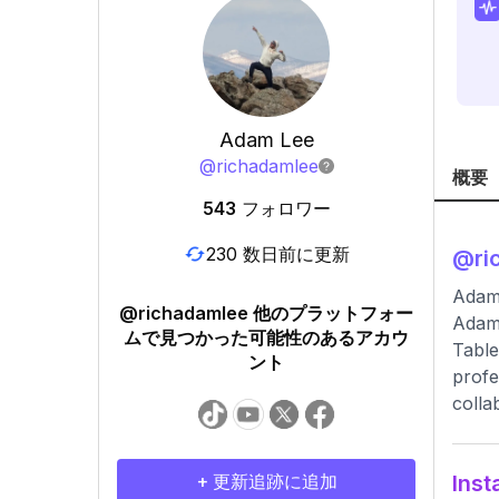
Adam Lee
@
richadamlee
概要
543
フォロワー
230 数日前に更新
@
ri
Adam
@richadamlee 他のプラットフォー
Adam 
ムで見つかった可能性のあるアカウ
Table
ント
profe
colla
+ 更新追跡に追加
In