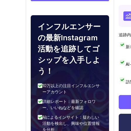
インフルエンサー
追跡内
の最新Instagram
新
活動を追跡してゴ
シップを入手しよ
A
う！
訪
10万以上の注目インフルエンサ
ーアカウント
詳細レポート：最新フォロワ
ー、いいねなどを確認
AIによるインサイト：疑わしい
活動を検出し、興味や位置情報
を分析