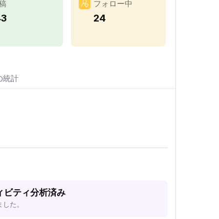
稿
フォロー中
43
24
の統計
クティビティ分析済み
ました。