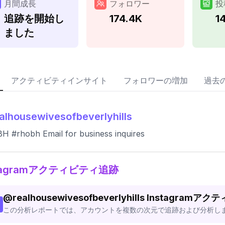
月間成長
フォロワー
投
追跡を開始し
174.4K
1
ました
アクティビティインサイト
フォロワーの増加
過去
alhousewivesofbeverlyhills
 #rhobh Email for business inquires
stagramアクティビティ追跡
@
realhousewivesofbeverlyhills
Instagramア
この分析レポートでは、アカウントを複数の次元で追跡および分析し