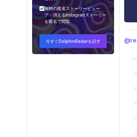
無料の匿名ストーリービュー
ア：消えるInstagramストーリー
を匿名で閲覧
@re
今すぐDolphinRadarを試す