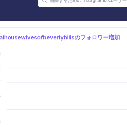
alhousewivesofbeverlyhillsのフォロワー増加