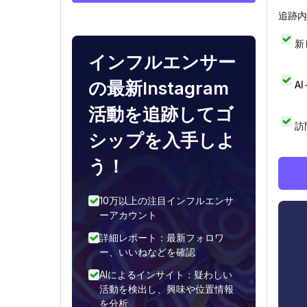
追跡内
新
インフルエンサー
の最新Instagram
A
活動を追跡してゴ
訪
シップを入手しよ
う！
10万以上の注目インフルエンサ
ーアカウント
詳細レポート：最新フォロワ
ー、いいねなどを確認
AIによるインサイト：疑わしい
活動を検出し、興味や位置情報
を分析