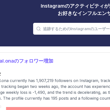
Instagramのアクティビテ
お好きなインフルエン
eal.onaのフォロワー増加
2
.ona currently has 1,907,219 followers on Instagram, trac
 tracking began two weeks ago, the account has experienc
ge weekly loss is -1,490, and the trend is decelerating, as
8. The profile currently has 195 posts and a following count