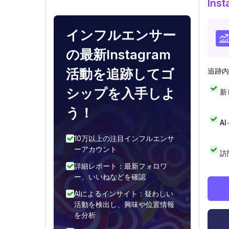
In
インフルエンサー
の最新Instagram
活動を追跡してゴ
追跡内
シップを入手しよ
新
う！
A
10万以上の注目インフルエンサ
ーアカウント
訪
詳細レポート：最新フォロワ
ー、いいねなどを確認
AIによるインサイト：疑わしい
活動を検出し、興味や位置情報
を分析