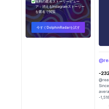
無料の匿名ストーリービュー
ア：消えるInstagramストーリー
を匿名で閲覧
今すぐDolphinRadarを試す
@r
-23
@real
Since
avera
-1,51