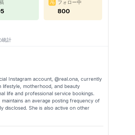
稿
フォロー中
95
800
の統計
icial Instagram account, @real.ona, currently
n lifestyle, motherhood, and beauty
l life and professional service bookings.
he maintains an average posting frequency of
y disclosed. She is also active on other