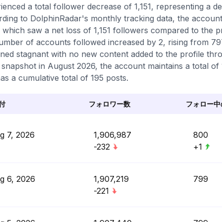
ienced a total follower decrease of 1,151, representing a d
ding to DolphinRadar's monthly tracking data, the accoun
 which saw a net loss of 1,151 followers compared to the p
umber of accounts followed increased by 2, rising from 79
ned stagnant with no new content added to the profile thr
t snapshot in August 2026, the account maintains a total of
as a cumulative total of 195 posts.
付
フォロワー数
フォロー中
g 7, 2026
1,906,987
800
-232
+1
g 6, 2026
1,907,219
799
-221