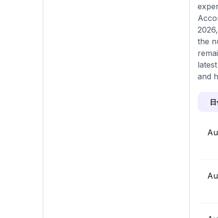
exper
Accor
2026,
the n
remai
lates
and h
日
Au
Au