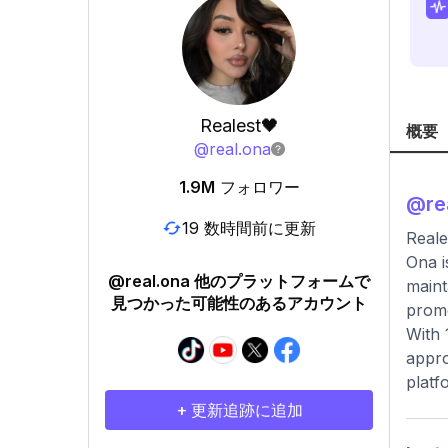
Realest🖤
概要
@
real.ona
1.9M
フォロワー
@
re
19 数時間前に更新
Reale
Ona i
@real.ona 他のプラットフォームで
maint
見つかった可能性のあるアカウント
promo
With 
appro
platf
+ 更新追跡に追加