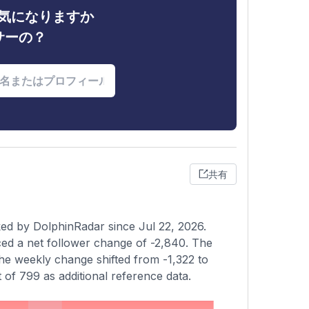
ィが気になりますか
サーの？
共有
ked by DolphinRadar since Jul 22, 2026.
ed a net follower change of -2,840. The
 the weekly change shifted from -1,322 to
 of 799 as additional reference data.