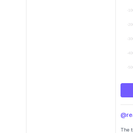
@r
The t