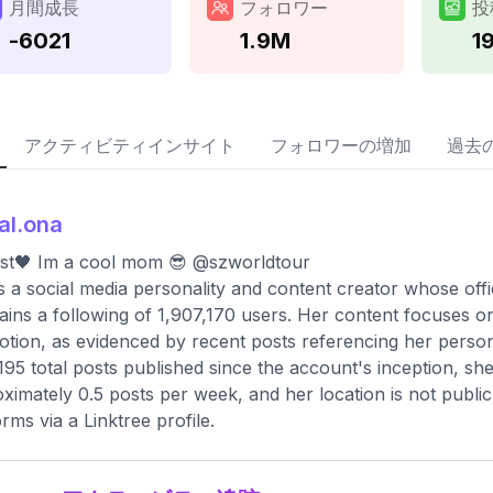
月間成長
フォロワー
投
-6021
1.9M
1
アクティビティインサイト
フォロワーの増加
過去
al.ona
st🖤 Im a cool mom 😎 @szworldtour
s a social media personality and content creator whose off
ains a following of 1,907,170 users. Her content focuses o
tion, as evidenced by recent posts referencing her persona
195 total posts published since the account's inception, s
ximately 0.5 posts per week, and her location is not publicl
orms via a Linktree profile.