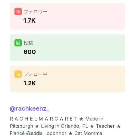
フォロワー
1.7K
投稿
600
フォロー中
1.2K
@
rachkeenz_
R A C H E L M A R G A R E T ★ Made in
Pittsburgh ★ Living in Orlando, FL ★ Teacher ★
Fiancé @eddie__oconnor ★ Cat Momma