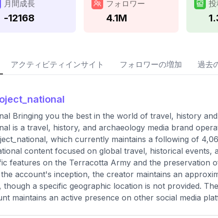
月間成長
フォロワー
投
-12168
4.1M
1
アクティビティインサイト
フォロワーの増加
過去
oject_national
nal Bringing you the best in the world of travel, history an
nal is a travel, history, and archaeology media brand opera
ect_national, which currently maintains a following of 4,
tional content focused on global travel, historical events, 
fic features on the Terracotta Army and the preservation of
 the account's inception, the creator maintains an approxi
 though a specific geographic location is not provided. There
nt maintains an active presence on other social media pla