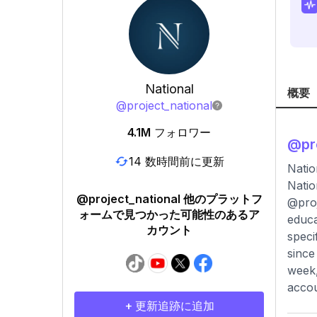
National
概要
@
project_national
4.1M
フォロワー
@
pr
14 数時間前に更新
Natio
Natio
@project_national 他のプラットフ
@proj
ォームで見つかった可能性のあるア
educa
カウント
speci
since
week,
accou
+ 更新追跡に追加