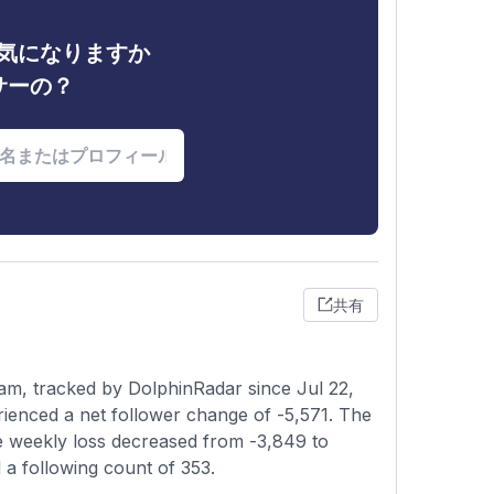
ィが気になりますか
サーの？
共有
am, tracked by DolphinRadar since Jul 22,
rienced a net follower change of -5,571. The
he weekly loss decreased from -3,849 to
 a following count of 353.