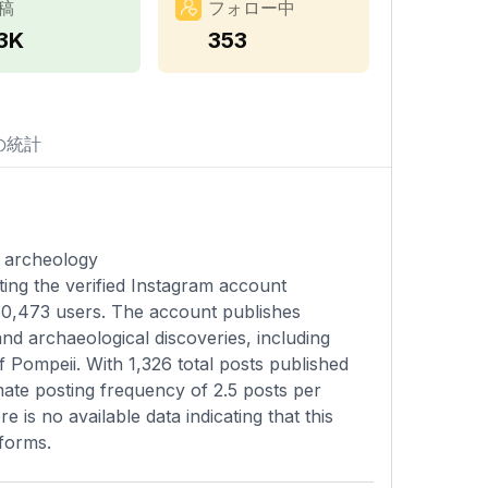
稿
フォロー中
.3K
353
の統計
d archeology
ting the verified Instagram account
060,473 users. The account publishes
and archaeological discoveries, including
 Pompeii. With 1,326 total posts published
mate posting frequency of 2.5 posts per
 is no available data indicating that this
tforms.