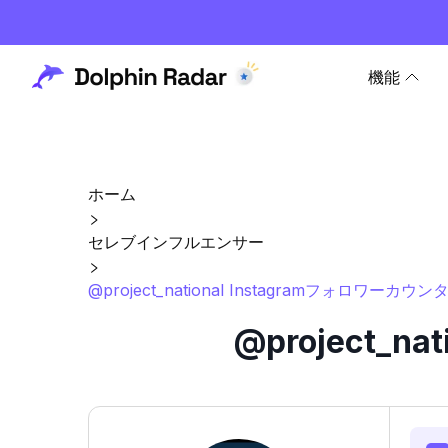
機能
ホーム
セレブインフルエンサー
@project_national Instagramフォロワーカ
@project_