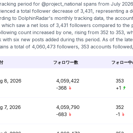
racking period for @project_national spans from July 202
ienced a total follower decrease of 3,431, representing a d
ding to DolphinRadar's monthly tracking data, the accoun
 which saw a net loss of 3,431 followers compared to the 
ollowing count increased by one, rising from 352 to 353, wh
k with six new posts added during this period. As of the la
ains a total of 4,060,473 followers, 353 accounts followed,
付
フォロワー数
フォロー中
g 8, 2026
4,059,422
353
-368
+1
g 7, 2026
4,059,790
352
-683
-1