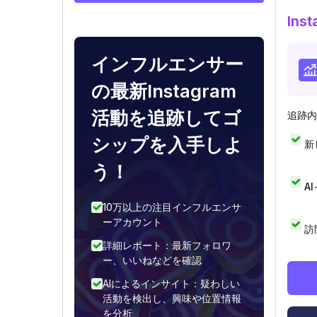
In
インフルエンサー
の最新Instagram
活動を追跡してゴ
追跡内
シップを入手しよ
新
う！
A
10万以上の注目インフルエンサ
ーアカウント
訪
詳細レポート：最新フォロワ
ー、いいねなどを確認
AIによるインサイト：疑わしい
活動を検出し、興味や位置情報
を分析