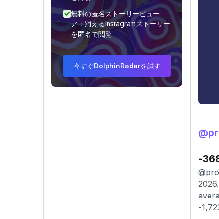
無料の匿名ストーリービュー
ア：消えるInstagramストーリー
を匿名で閲覧
今すぐDolphinRadarを試す
@pr
-36
@proj
2026.
avera
-1,72