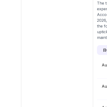
The t
exper
Accor
2026,
the f
uptic
maint
日
Au
Au