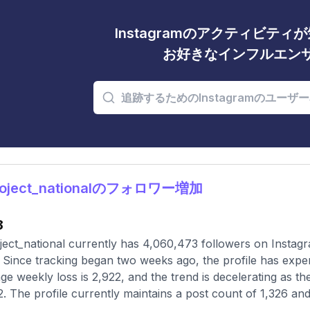
Instagramのアクティビテ
お好きなインフルエン
oject_nationalのフォロワー増加
8
ect_national currently has 4,060,473 followers on Instagr
 Since tracking began two weeks ago, the profile has expe
ge weekly loss is 2,922, and the trend is decelerating as t
2. The profile currently maintains a post count of 1,326 and