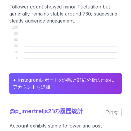
Follower count showed minor fluctuation but
generally remains stable around 730, suggesting
steady audience engagement.
+ Instagramレポートの洞察と詳細分析のために
アカウントを追加
@p_imertreijs21の履歴統計
共有
Account exhibits stable follower and post