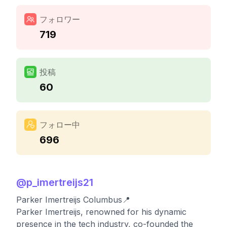
フォロワー
719
投稿
60
フォロー中
696
@
p_imertreijs21
Parker Imertreijs Columbus📍
Parker Imertreijs, renowned for his dynamic
presence in the tech industry, co-founded the