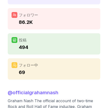
フォロワー
86.2K
投稿
494
フォロー中
69
@
officialgrahamnash
Graham Nash The official account of two-time
Rock and Roll Hall of Fame inductee, Graham