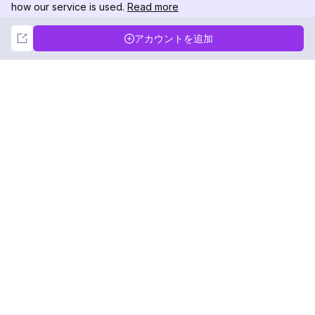
how our service is used.
Read more
Not Now
Accept
アカウントを追加
DolphinRadar
究極のインスタグラムアクティビティトラッカー
フォローする
製品
リソース
分析サンプル
変更履歴
料金
ブログ
お問い合わせ
私たちについて