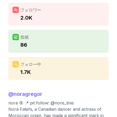
フォロワー
2.0K
投稿
86
フォロー中
1.7K
@
noragregor
nora 🦋 📍 pit follow: @noris_tinis
Nora Fatehi, a Canadian dancer and actress of
Moroccan origin, has made a significant mark in