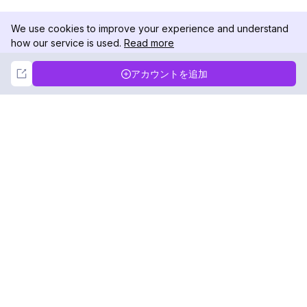
We use cookies to improve your experience and understand
how our service is used.
Read more
Not Now
Accept
アカウントを追加
DolphinRadar
究極のインスタグラムアクティビティトラッカー
フォローする
製品
リソース
分析サンプル
変更履歴