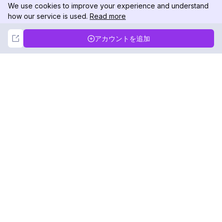
We use cookies to improve your experience and understand
how our service is used.
Read more
Not Now
Accept
アカウントを追加
DolphinRadar
究極のインスタグラムアクティビティトラッカー
フォローする
製品
リソース
分析サンプル
変更履歴
料金
ブログ