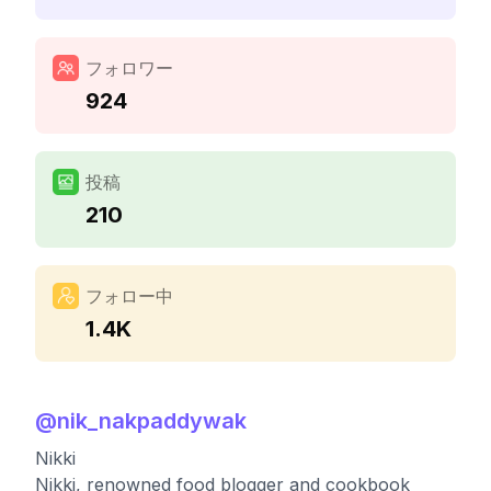
フォロワー
924
投稿
210
フォロー中
1.4K
@
nik_nakpaddywak
Nikki
Nikki, renowned food blogger and cookbook