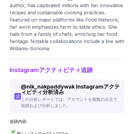
author, has captivated millions with her innovative
recipes and sustainable cooking practices.
Featured on major platforms like Food Network,
her work emphasizes farm-to-table ethics. She
hails from a family of chefs, enriching her food
heritage. Notable collaborations include a line with
Williams-Sonoma.
Instagramアクティビティ追跡
@
nik_nakpaddywak
Instagramアクテ
ィビティ分析済み
この分析レポートでは、アカウントを複数の次元で
追跡および分析しました。
追跡内容:
新しいフォロー/フォロワー