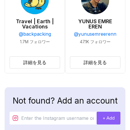
Travel | Earth |
YUNUS EMRE
Vacations
EREN
@
backpacking
@
yunusemreerenn
1.7M
フォロワー
47.1K
フォロワー
詳細を見る
詳細を見る
Not found? Add an account
+ Add