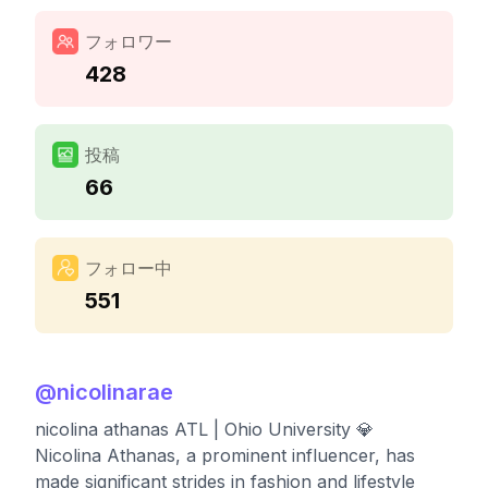
フォロワー
428
投稿
66
フォロー中
551
@
nicolinarae
nicolina athanas ATL | Ohio University 💎
Nicolina Athanas, a prominent influencer, has
made significant strides in fashion and lifestyle