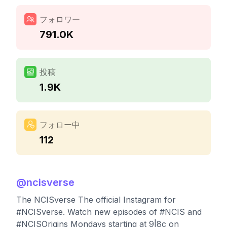
フォロワー
791.0K
投稿
1.9K
フォロー中
112
@
ncisverse
The NCISverse The official Instagram for
#NCISverse. Watch new episodes of #NCIS and
#NCISOrigins Mondays starting at 9|8c on