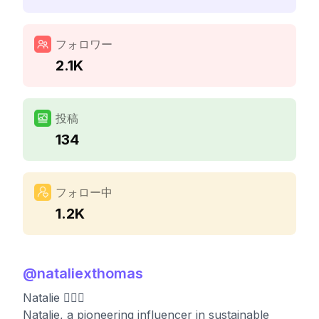
フォロワー
2.1K
投稿
134
フォロー中
1.2K
@
nataliexthomas
Natalie 🧚🏼‍♀️
Natalie, a pioneering influencer in sustainable