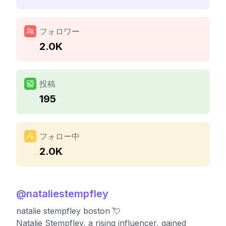
フォロワー
2.0K
投稿
195
フォロー中
2.0K
@
nataliestempfley
natalie stempfley boston 💘
Natalie Stempfley, a rising influencer, gained