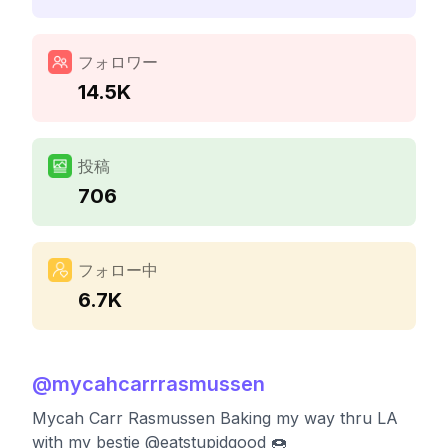
フォロワー
14.5K
投稿
706
フォロー中
6.7K
@
mycahcarrrasmussen
Mycah Carr Rasmussen Baking my way thru LA
with my bestie @eatstupidgood 🍩