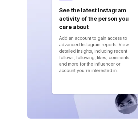
See the latest Instagram
activity of the person you
care about
Add an account to gain access to
advanced Instagram reports. View
detailed insights, including recent
follows, following, likes, comments,
and more for the influencer or
account you're interested in.