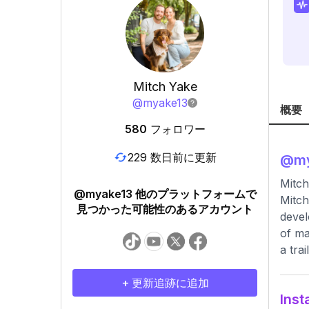
Mitch Yake
@
myake13
概要
580
フォロワー
229 数日前に更新
@
m
Mitch
@myake13 他のプラットフォームで
Mitch
見つかった可能性のあるアカウント
devel
of ma
a tra
+ 更新追跡に追加
In