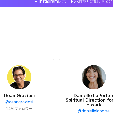
+ Instagramレポートの洞察と詳細分
Dean Graziosi
Danielle LaPorte 
Spiritual Direction for
@
deangraziosi
+ work
1.4M
フォロワー
@
daniellelaporte