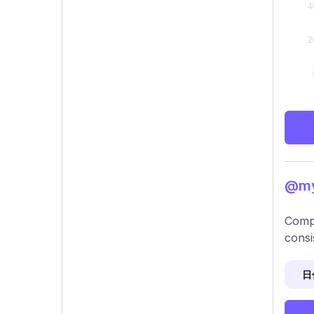
@m
Compr
consi
日