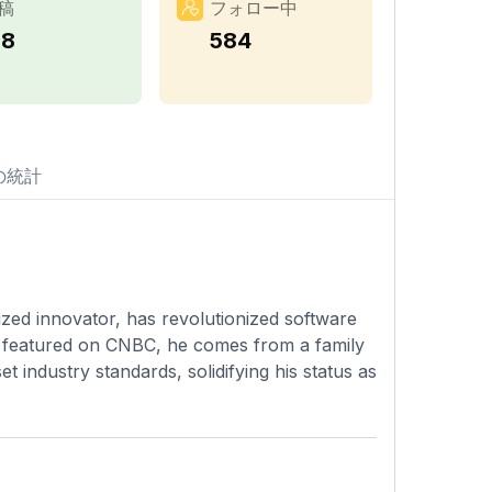
稿
フォロー中
28
584
の統計
zed innovator, has revolutionized software
y featured on CNBC, he comes from a family
t industry standards, solidifying his status as