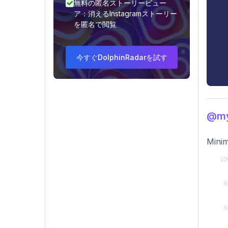
無料の匿名ストーリービュー
ア：消えるInstagramストーリー
を匿名で閲覧
今すぐDolphinRadarを試す
@m
Minim