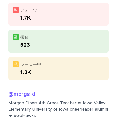
フォロワー
1.7K
投稿
523
フォロー中
1.3K
@
morgs_d
Morgan Dibert 4th Grade Teacher at Iowa Valley
Elementary University of Iowa cheerleader alumni
💛 #GoHawks