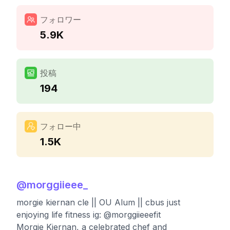
フォロワー
5.9K
投稿
194
フォロー中
1.5K
@
morggiieee_
morgie kiernan cle || OU Alum || cbus just
enjoying life fitness ig: @morggiieeefit
Morgie Kiernan, a celebrated chef and